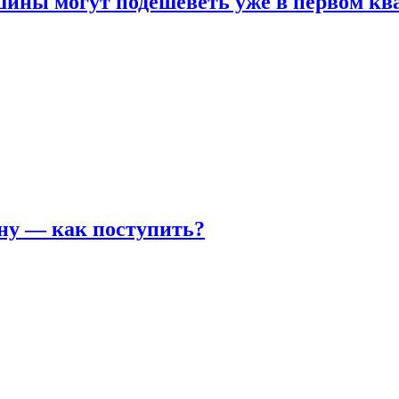
шины могут подешеветь уже в первом кв
ну — как поступить?