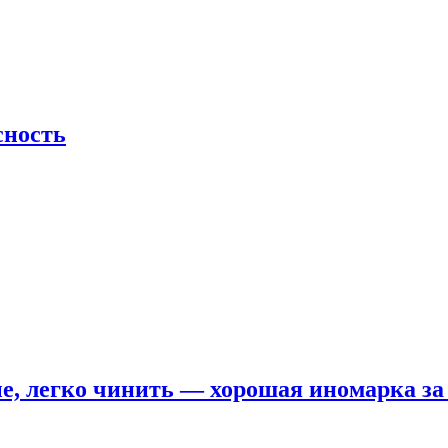
сность
е, легко чинить — хорошая иномарка за 5