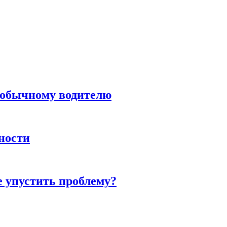
н обычному водителю
нности
е упустить проблему?