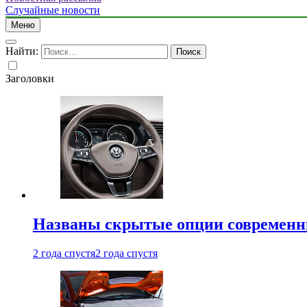
Случайные новости
Меню
Найти:
Заголовки
Названы скрытые опции современн
2 года спустя
2 года спустя