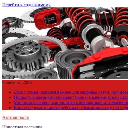
Перейти к содержимому
6 августа, 2026
Доход семьи оказался важнее для здоровья детей, чем по
Подросток месяцами скрывает боль и изменения: как сох
Милонов раскрыл, как защитить школьников от некачест
Как не перекармливать ребенка и сформировать у него з
Автозапчасти
Новостная рассылка