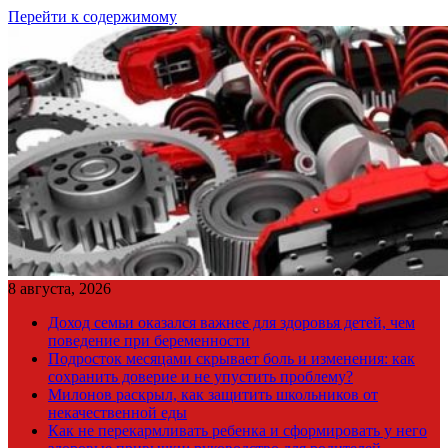
Перейти к содержимому
8 августа, 2026
Доход семьи оказался важнее для здоровья детей, чем
поведение при беременности
Подросток месяцами скрывает боль и изменения: как
сохранить доверие и не упустить проблему?
Милонов раскрыл, как защитить школьников от
некачественной еды
Как не перекармливать ребенка и сформировать у него