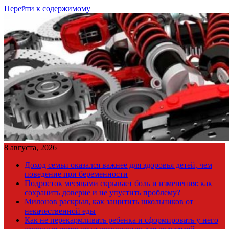
Перейти к содержимому
8 августа, 2026
Доход семьи оказался важнее для здоровья детей, чем
поведение при беременности
Подросток месяцами скрывает боль и изменения: как
сохранить доверие и не упустить проблему?
Милонов раскрыл, как защитить школьников от
некачественной еды
Как не перекармливать ребенка и сформировать у него