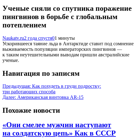
Ученые сняли со спутника поражение
пингвинов в борьбе с глобальным
потеплением
Naukatv.ru
2 года спустя
0
1 минуты
Ускорившееся таяние льда в Антарктиде ставит под сомнение
выживаемость популяции императорских пингвинов —
к таким неутешительными выводам пришли австралийские
ученые.
Навигация по записям
Предыдущая:
Как похудеть в груди подростку:
три работающих способа
Далее:
Американская винтовка AR-15
Похожие новости
«Они смелее мужчин наступают
на солдатскую цепь» Как в СССР