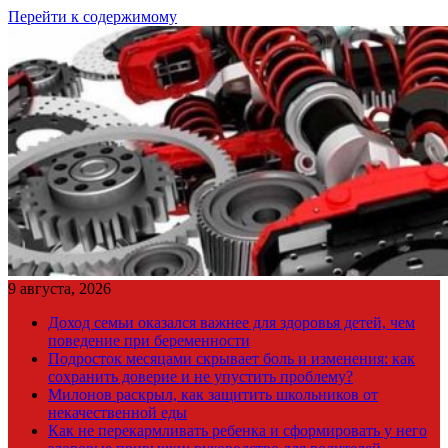
Перейти к содержимому
9 августа, 2026
Доход семьи оказался важнее для здоровья детей, чем
поведение при беременности
Подросток месяцами скрывает боль и изменения: как
сохранить доверие и не упустить проблему?
Милонов раскрыл, как защитить школьников от
некачественной еды
Как не перекармливать ребенка и сформировать у него