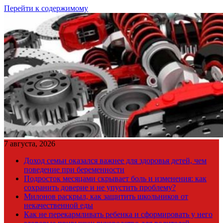
Перейти к содержимому
7 августа, 2026
Доход семьи оказался важнее для здоровья детей, чем
поведение при беременности
Подросток месяцами скрывает боль и изменения: как
сохранить доверие и не упустить проблему?
Милонов раскрыл, как защитить школьников от
некачественной еды
Как не перекармливать ребенка и сформировать у него