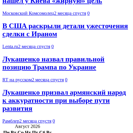
нашел у Киева «жирную» цель
Московский Комсомолец
2 месяца спустя
0
В США раскрыли детали ужесточения
сделки с Ираном
Lenta.ru
2 месяца спустя
0
Лукашенко назвал правильной
позицию Трампа по Украине
RT на русском
2 месяца спустя
0
Лукашенко призвал армянский народ
к аккуратности при выборе пути
развития
Рамблер
2 месяца спустя
0
Август 2026
Пн
Вт
Ср
Чт
Пт
Сб
Вс