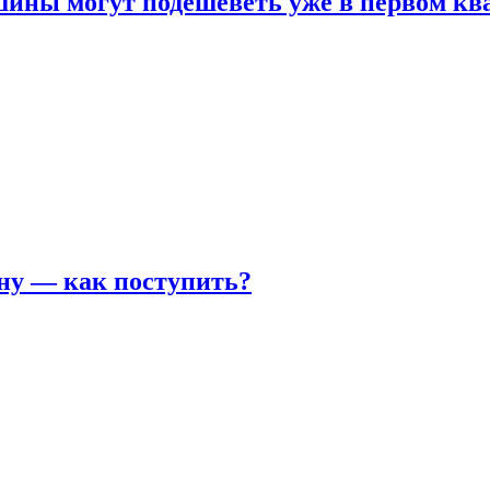
шины могут подешеветь уже в первом кв
ну — как поступить?