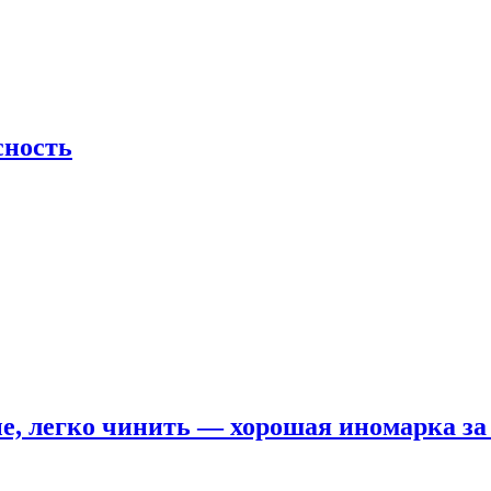
сность
е, легко чинить — хорошая иномарка за 5