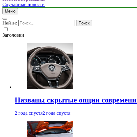
Случайные новости
Меню
Найти:
Заголовки
Названы скрытые опции современн
2 года спустя
2 года спустя