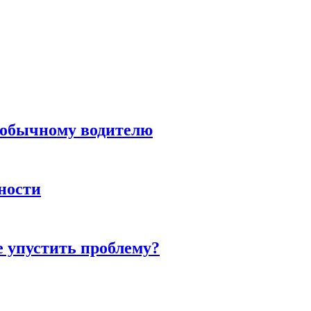
н обычному водителю
нности
е упустить проблему?