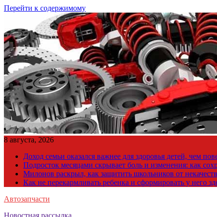
Перейти к содержимому
8 августа, 2026
Доход семьи оказался важнее для здоровья детей, чем по
Подросток месяцами скрывает боль и изменения: как сох
Милонов раскрыл, как защитить школьников от некачест
Как не перекармливать ребенка и сформировать у него з
Автозапчасти
Новостная рассылка