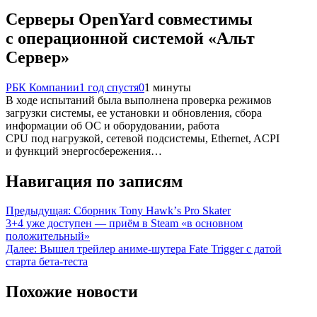
Серверы OpenYard совместимы
с операционной системой «Альт
Сервер»
РБК Компании
1 год спустя
0
1 минуты
В ходе испытаний была выполнена проверка режимов
загрузки системы, ее установки и обновления, сбора
информации об ОС и оборудовании, работа
CPU под нагрузкой, сетевой подсистемы, Ethernet, ACPI
и функций энергосбережения…
Навигация по записям
Предыдущая:
Сборник Tony Hawkʼs Pro Skater
3+4 уже доступен — приём в Steam «в основном
положительный»
Далее:
Вышел трейлер аниме-шутера Fate Trigger с датой
старта бета-теста
Похожие новости