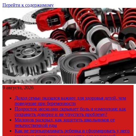
Перейти к содержимому
9 августа, 2026
Доход семьи оказался важнее для здоровья детей, чем
поведение при беременности
Подросток месяцами скрывает боль и изменения: как
сохранить доверие и не упустить проблему?
Милонов раскрыл, как защитить школьников от
некачественной еды
Как не перекармливать ребенка и сформировать у него