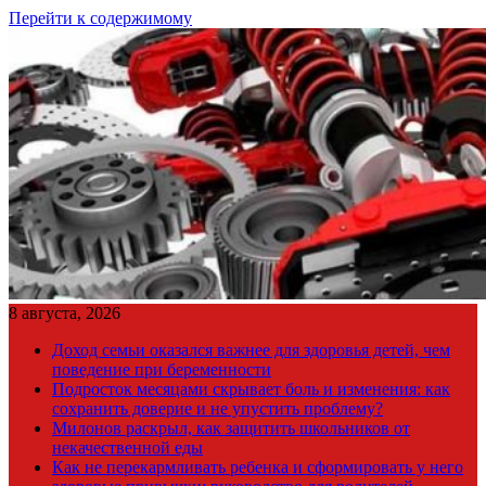
Перейти к содержимому
8 августа, 2026
Доход семьи оказался важнее для здоровья детей, чем
поведение при беременности
Подросток месяцами скрывает боль и изменения: как
сохранить доверие и не упустить проблему?
Милонов раскрыл, как защитить школьников от
некачественной еды
Как не перекармливать ребенка и сформировать у него