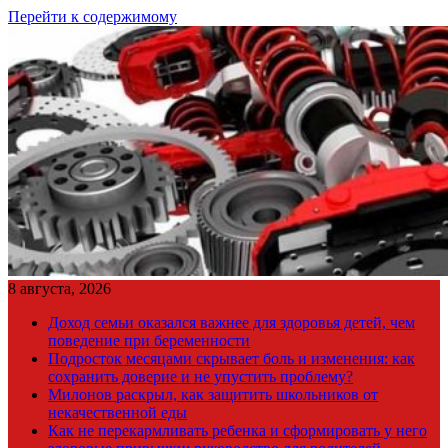
Перейти к содержимому
8 августа, 2026
Доход семьи оказался важнее для здоровья детей, чем
поведение при беременности
Подросток месяцами скрывает боль и изменения: как
сохранить доверие и не упустить проблему?
Милонов раскрыл, как защитить школьников от
некачественной еды
Как не перекармливать ребенка и сформировать у него