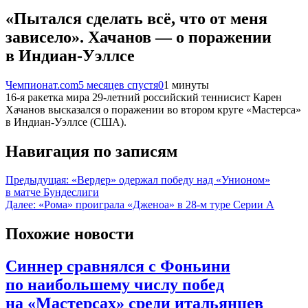
«Пытался сделать всё, что от меня
зависело». Хачанов — о поражении
в Индиан-Уэллсе
Чемпионат.com
5 месяцев спустя
0
1 минуты
16-я ракетка мира 29-летний российский теннисист Карен
Хачанов высказался о поражении во втором круге «Мастерса»
в Индиан-Уэллсе (США).
Навигация по записям
Предыдущая:
«Вердер» одержал победу над «Унионом»
в матче Бундеслиги
Далее:
«Рома» проиграла «Дженоа» в 28-м туре Серии А
Похожие новости
Синнер сравнялся с Фоньини
по наибольшему числу побед
на «Мастерсах» среди итальянцев