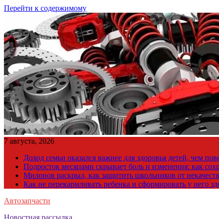
Перейти к содержимому
7 августа, 2026
Доход семьи оказался важнее для здоровья детей, чем по
Подросток месяцами скрывает боль и изменения: как сох
Милонов раскрыл, как защитить школьников от некачест
Как не перекармливать ребенка и сформировать у него з
Автозапчасти
Новостная рассылка