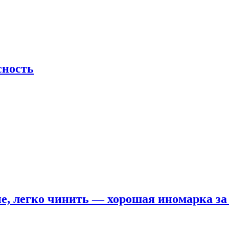
сность
е, легко чинить — хорошая иномарка за 5