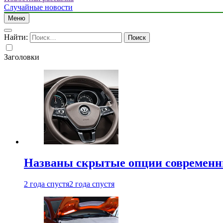
Случайные новости
Меню
Найти:
Заголовки
Названы скрытые опции современн
2 года спустя
2 года спустя