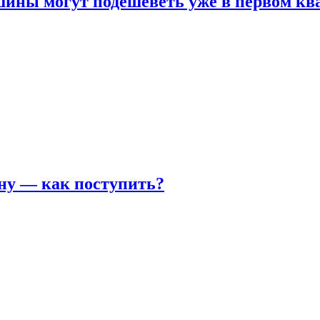
шины могут подешеветь уже в первом кв
ну — как поступить?