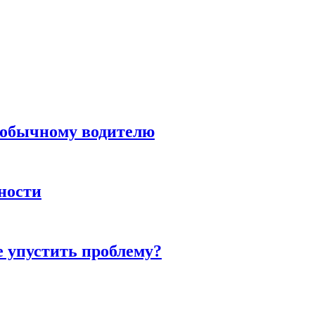
н обычному водителю
нности
е упустить проблему?