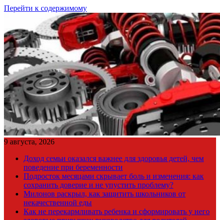
Перейти к содержимому
9 августа, 2026
Доход семьи оказался важнее для здоровья детей, чем
поведение при беременности
Подросток месяцами скрывает боль и изменения: как
сохранить доверие и не упустить проблему?
Милонов раскрыл, как защитить школьников от
некачественной еды
Как не перекармливать ребенка и сформировать у него