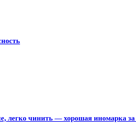
сность
е, легко чинить — хорошая иномарка за 5