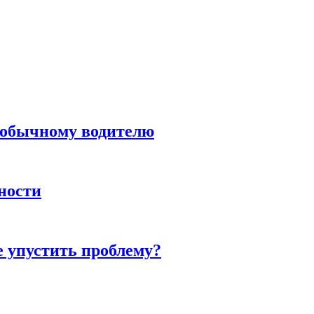
н обычному водителю
нности
е упустить проблему?