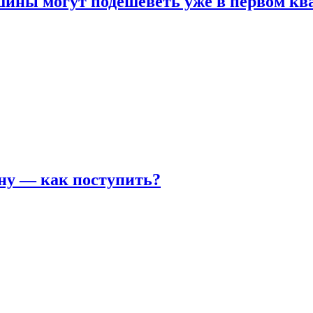
шины могут подешеветь уже в первом кв
ну — как поступить?