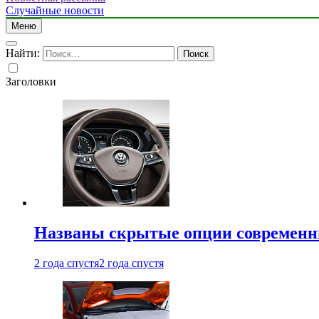
Случайные новости
Меню
Найти:
Заголовки
Названы скрытые опции современн
2 года спустя
2 года спустя