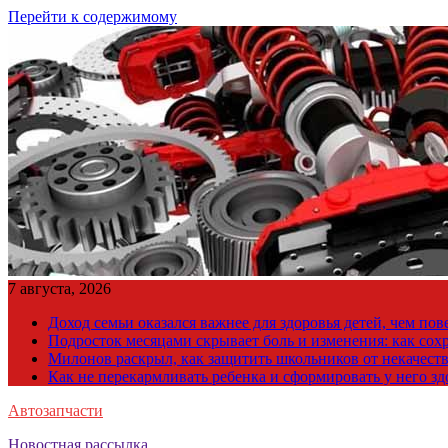
Перейти к содержимому
7 августа, 2026
Доход семьи оказался важнее для здоровья детей, чем по
Подросток месяцами скрывает боль и изменения: как сох
Милонов раскрыл, как защитить школьников от некачест
Как не перекармливать ребенка и сформировать у него з
Автозапчасти
Новостная рассылка