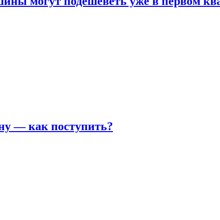
шины могут подешеветь уже в первом кв
ну — как поступить?