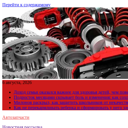
Перейти к содержимому
6 августа, 2026
Доход семьи оказался важнее для здоровья детей, чем по
Подросток месяцами скрывает боль и изменения: как сох
Милонов раскрыл, как защитить школьников от некачест
Как не перекармливать ребенка и сформировать у него з
Автозапчасти
Новостная рассылка