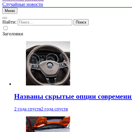
Случайные новости
Меню
Найти:
Заголовки
Названы скрытые опции современн
2 года спустя
2 года спустя