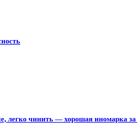
сность
е, легко чинить — хорошая иномарка за 5