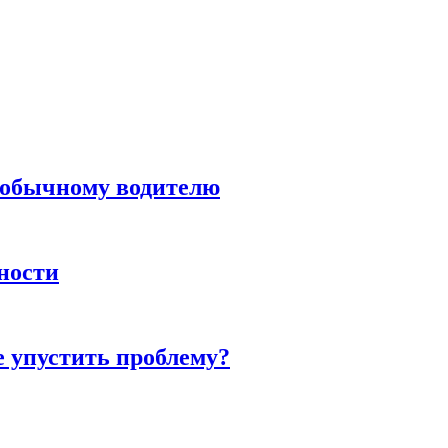
н обычному водителю
нности
е упустить проблему?