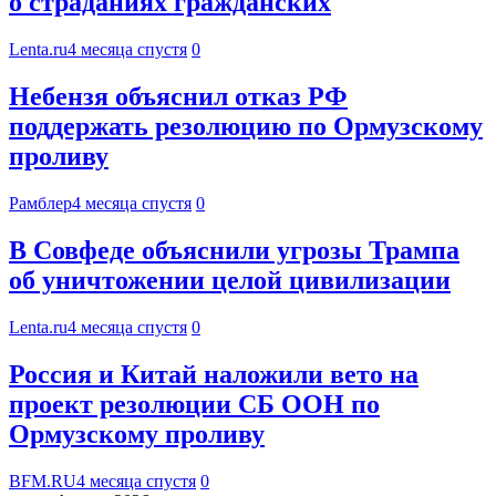
о страданиях гражданских
Lenta.ru
4 месяца спустя
0
Небензя объяснил отказ РФ
поддержать резолюцию по Ормузскому
проливу
Рамблер
4 месяца спустя
0
В Совфеде объяснили угрозы Трампа
об уничтожении целой цивилизации
Lenta.ru
4 месяца спустя
0
Россия и Китай наложили вето на
проект резолюции СБ ООН по
Ормузскому проливу
BFM.RU
4 месяца спустя
0