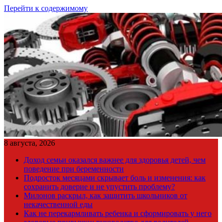
Перейти к содержимому
8 августа, 2026
Доход семьи оказался важнее для здоровья детей, чем
поведение при беременности
Подросток месяцами скрывает боль и изменения: как
сохранить доверие и не упустить проблему?
Милонов раскрыл, как защитить школьников от
некачественной еды
Как не перекармливать ребенка и сформировать у него