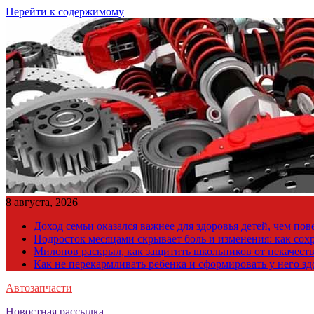
Перейти к содержимому
8 августа, 2026
Доход семьи оказался важнее для здоровья детей, чем по
Подросток месяцами скрывает боль и изменения: как сох
Милонов раскрыл, как защитить школьников от некачест
Как не перекармливать ребенка и сформировать у него з
Автозапчасти
Новостная рассылка