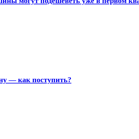
шины могут подешеветь уже в первом кв
ну — как поступить?