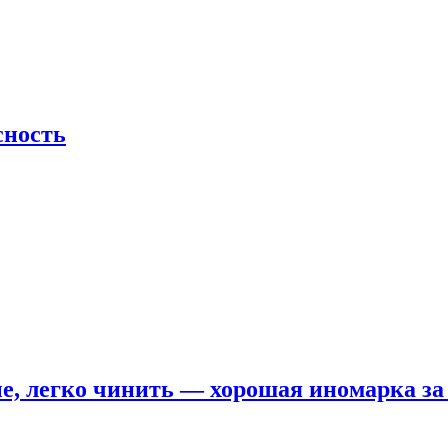
сность
е, легко чинить — хорошая иномарка за 5