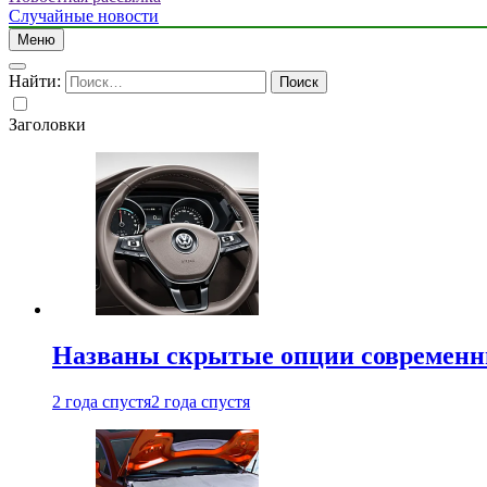
Случайные новости
Меню
Найти:
Заголовки
Названы скрытые опции современн
2 года спустя
2 года спустя