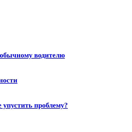
н обычному водителю
нности
е упустить проблему?