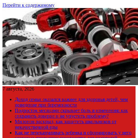
Перейти к содержимому
7 августа, 2026
Доход семьи оказался важнее для здоровья детей, чем
поведение при беременности
Подросток месяцами скрывает боль и изменения: как
сохранить доверие и не упустить проблему?
Милонов раскрыл, как защитить школьников от
некачественной еды
Как не перекармливать ребенка и сформировать у него