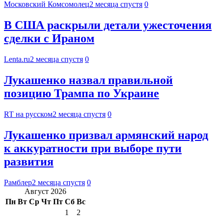
Московский Комсомолец
2 месяца спустя
0
В США раскрыли детали ужесточения
сделки с Ираном
Lenta.ru
2 месяца спустя
0
Лукашенко назвал правильной
позицию Трампа по Украине
RT на русском
2 месяца спустя
0
Лукашенко призвал армянский народ
к аккуратности при выборе пути
развития
Рамблер
2 месяца спустя
0
Август 2026
Пн
Вт
Ср
Чт
Пт
Сб
Вс
1
2