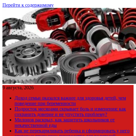
Перейти к содержимому
9 августа, 2026
Доход семьи оказался важнее для здоровья детей, чем
поведение при беременности
Подросток месяцами скрывает боль и изменения: как
сохранить доверие и не упустить проблему?
Милонов раскрыл, как защитить школьников от
некачественной еды
Как не перекармливать ребенка и сформировать у него