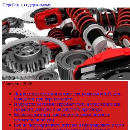
Перейти к содержимому
7 августа, 2026
Доход семьи оказался важнее для здоровья детей, чем
поведение при беременности
Подросток месяцами скрывает боль и изменения: как
сохранить доверие и не упустить проблему?
Милонов раскрыл, как защитить школьников от
некачественной еды
Как не перекармливать ребенка и сформировать у него