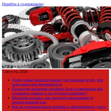
Перейти к содержимому
7 августа, 2026
Доход семьи оказался важнее для здоровья детей, чем
поведение при беременности
Подросток месяцами скрывает боль и изменения: как
сохранить доверие и не упустить проблему?
Милонов раскрыл, как защитить школьников от
некачественной еды
Как не перекармливать ребенка и сформировать у него