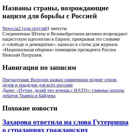
Названы страны, возрождающие
нацизм для борьбы с Россией
News.ru
2 года спустя
0
1 минуты
Соединенные Штаты и Великобритания активно возрождают
нацистскую идеологию в Европе, прикрывая это словами
о «свободе и демократии», написал в статье для журнала
«Национальная оборона» помощник президента России
Николай Патрушев.
Навигация по записям
Предыдущая:
Володин назвал священным подвиг отцов,
дедов и прадедов для всех россиян
Далее:
«Путин, делай что хочешь с НАТО»: главные цитаты
дебатов Трампа и Байдена
Похожие новости
Захарова ответила на слова Гутерриша
о страданиях гражданских