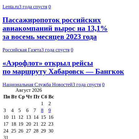
Lenta.ru
3 года спустя
0
Пассажиропоток российских
авиакомпаний вырос на 13,1%
за восемь месяцев 2023 года
Российская Газета
3 года спустя
0
«Аэрофлот» открыл рейсы
по маршруту Хабаровск — Бангкок
Национальная Служба Новостей
3 года спустя
0
Август 2026
Пн
Вт
Ср
Чт
Пт
Сб
Вс
1
2
3
4
5
6
7
8
9
10
11
12
13
14
15
16
17
18
19
20
21
22
23
24
25
26
27
28
29
30
31