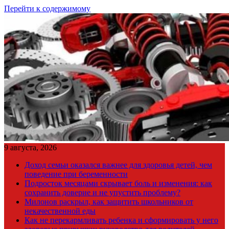
Перейти к содержимому
9 августа, 2026
Доход семьи оказался важнее для здоровья детей, чем
поведение при беременности
Подросток месяцами скрывает боль и изменения: как
сохранить доверие и не упустить проблему?
Милонов раскрыл, как защитить школьников от
некачественной еды
Как не перекармливать ребенка и сформировать у него