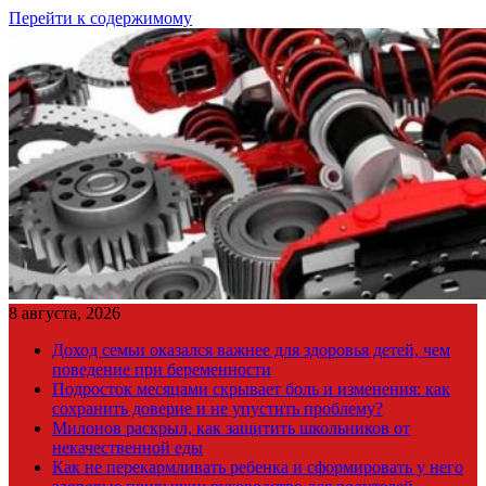
Перейти к содержимому
8 августа, 2026
Доход семьи оказался важнее для здоровья детей, чем
поведение при беременности
Подросток месяцами скрывает боль и изменения: как
сохранить доверие и не упустить проблему?
Милонов раскрыл, как защитить школьников от
некачественной еды
Как не перекармливать ребенка и сформировать у него