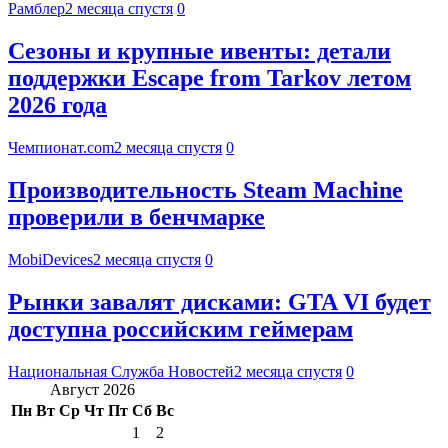
Рамблер
2 месяца спустя
0
Сезоны и крупные ивенты: детали
поддержки Escape from Tarkov летом
2026 года
Чемпионат.com
2 месяца спустя
0
Производительность Steam Machine
проверили в бенчмарке
MobiDevices
2 месяца спустя
0
Рынки завалят дисками: GTA VI будет
доступна российским геймерам
Национальная Служба Новостей
2 месяца спустя
0
Август 2026
Пн
Вт
Ср
Чт
Пт
Сб
Вс
1
2