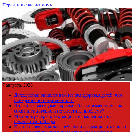
Перейти к содержимому
7 августа, 2026
Доход семьи оказался важнее для здоровья детей, чем
поведение при беременности
Подросток месяцами скрывает боль и изменения: как
сохранить доверие и не упустить проблему?
Милонов раскрыл, как защитить школьников от
некачественной еды
Как не перекармливать ребенка и сформировать у него