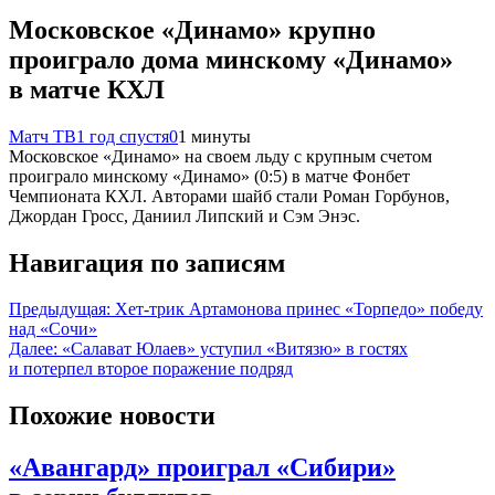
Московское «Динамо» крупно
проиграло дома минскому «Динамо»
в матче КХЛ
Матч ТВ
1 год спустя
0
1 минуты
Московское «Динамо» на своем льду с крупным счетом
проиграло минскому «Динамо» (0:5) в матче Фонбет
Чемпионата КХЛ. Авторами шайб стали Роман Горбунов,
Джордан Гросс, Даниил Липский и Сэм Энэс.
Навигация по записям
Предыдущая:
Хет-трик Артамонова принес «Торпедо» победу
над «Сочи»
Далее:
«Салават Юлаев» уступил «Витязю» в гостях
и потерпел второе поражение подряд
Похожие новости
«Авангард» проиграл «Сибири»