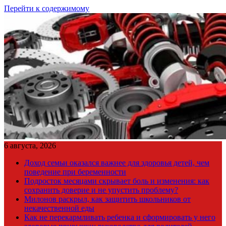
Перейти к содержимому
6 августа, 2026
Доход семьи оказался важнее для здоровья детей, чем
поведение при беременности
Подросток месяцами скрывает боль и изменения: как
сохранить доверие и не упустить проблему?
Милонов раскрыл, как защитить школьников от
некачественной еды
Как не перекармливать ребенка и сформировать у него