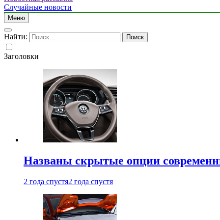
Случайные новости
Меню
Найти:
Заголовки
Названы скрытые опции современн
2 года спустя
2 года спустя