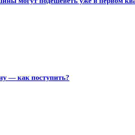
шины могут подешеветь уже в первом кв
ну — как поступить?