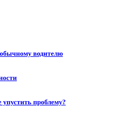
н обычному водителю
нности
е упустить проблему?