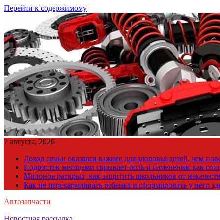
Перейти к содержимому
7 августа, 2026
Доход семьи оказался важнее для здоровья детей, чем по
Подросток месяцами скрывает боль и изменения: как сох
Милонов раскрыл, как защитить школьников от некачест
Как не перекармливать ребенка и сформировать у него з
Автозапчасти
Новостная рассылка