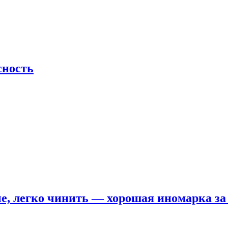
сность
е, легко чинить — хорошая иномарка за 5