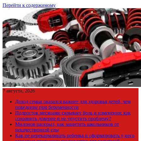
Перейти к содержимому
7 августа, 2026
Доход семьи оказался важнее для здоровья детей, чем
поведение при беременности
Подросток месяцами скрывает боль и изменения: как
сохранить доверие и не упустить проблему?
Милонов раскрыл, как защитить школьников от
некачественной еды
Как не перекармливать ребенка и сформировать у него