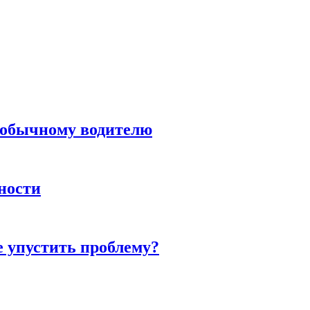
н обычному водителю
нности
е упустить проблему?