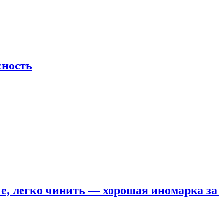
сность
е, легко чинить — хорошая иномарка за 5