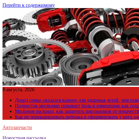
Перейти к содержимому
8 августа, 2026
Доход семьи оказался важнее для здоровья детей, чем по
Подросток месяцами скрывает боль и изменения: как сох
Милонов раскрыл, как защитить школьников от некачест
Как не перекармливать ребенка и сформировать у него з
Автозапчасти
Новостная рассылка