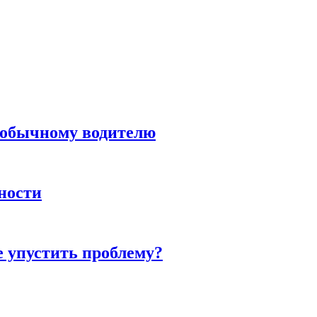
н обычному водителю
нности
е упустить проблему?