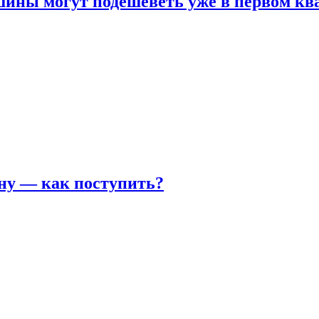
шины могут подешеветь уже в первом кв
ну — как поступить?