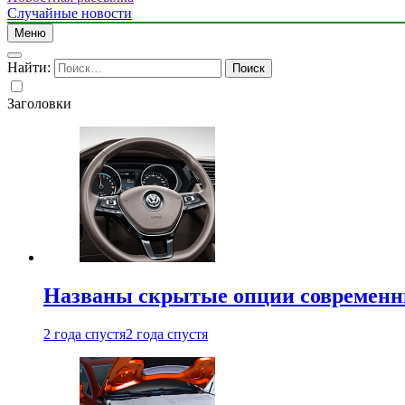
Случайные новости
Меню
Найти:
Заголовки
Названы скрытые опции современн
2 года спустя
2 года спустя