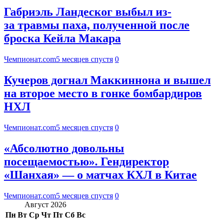
Габриэль Ландеског выбыл из-
за травмы паха, полученной после
броска Кейла Макара
Чемпионат.com
5 месяцев спустя
0
Кучеров догнал Маккиннона и вышел
на второе место в гонке бомбардиров
НХЛ
Чемпионат.com
5 месяцев спустя
0
«Абсолютно довольны
посещаемостью». Гендиректор
«Шанхая» — о матчах КХЛ в Китае
Чемпионат.com
5 месяцев спустя
0
Август 2026
Пн
Вт
Ср
Чт
Пт
Сб
Вс