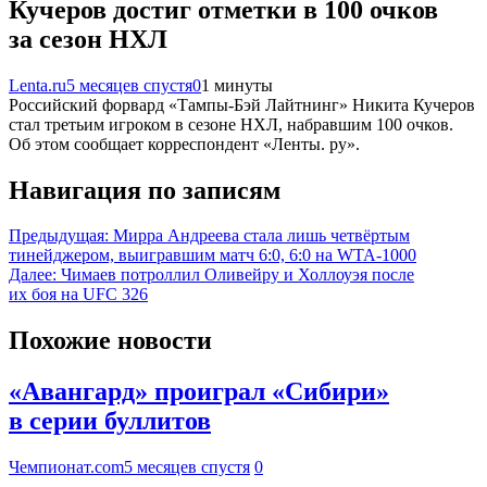
Кучеров достиг отметки в 100 очков
за сезон НХЛ
Lenta.ru
5 месяцев спустя
0
1 минуты
Российский форвард «Тампы-Бэй Лайтнинг» Никита Кучеров
стал третьим игроком в сезоне НХЛ, набравшим 100 очков.
Об этом сообщает корреспондент «Ленты. ру».
Навигация по записям
Предыдущая:
Мирра Андреева стала лишь четвёртым
тинейджером, выигравшим матч 6:0, 6:0 на WTA-1000
Далее:
Чимаев потроллил Оливейру и Холлоуэя после
их боя на UFC 326
Похожие новости
«Авангард» проиграл «Сибири»
в серии буллитов
Чемпионат.com
5 месяцев спустя
0