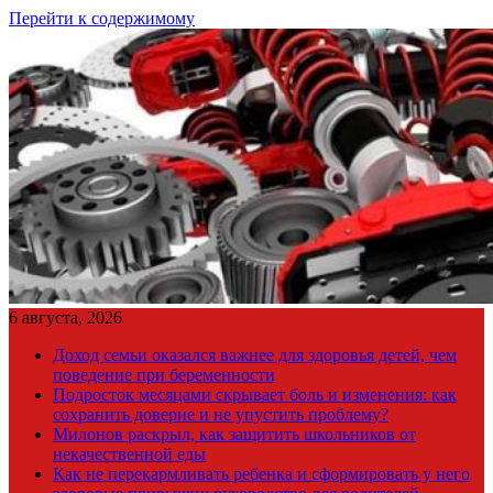
Перейти к содержимому
6 августа, 2026
Доход семьи оказался важнее для здоровья детей, чем
поведение при беременности
Подросток месяцами скрывает боль и изменения: как
сохранить доверие и не упустить проблему?
Милонов раскрыл, как защитить школьников от
некачественной еды
Как не перекармливать ребенка и сформировать у него