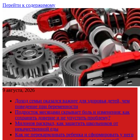
Перейти к содержимому
9 августа, 2026
Доход семьи оказался важнее для здоровья детей, чем
поведение при беременности
Подросток месяцами скрывает боль и изменения: как
сохранить доверие и не упустить проблему?
Милонов раскрыл, как защитить школьников от
некачественной еды
Как не перекармливать ребенка и сформировать у него