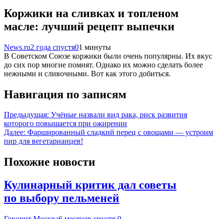
Коржики на сливках и топленом
масле: лучший рецепт выпечки
News.ru
2 года спустя
0
1 минуты
В Советском Союзе коржики были очень популярны. Их вкус
до сих пор многие помнят. Однако их можно сделать более
нежными и сливочными. Вот как этого добиться.
Навигация по записям
Предыдущая:
Учёные назвали вид рака, риск развития
которого повышается при ожирении
Далее:
Фаршированный сладкий перец с овощами — устроим
пир для вегетарианцев!
Похожие новости
Кулинарный критик дал советы
по выбору пельменей
Говорит Москва
6 месяцев спустя
0