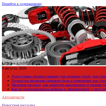
Перейти к содержимому
9 августа, 2026
Доход семьи оказался важнее для здоровья детей, чем по
Подросток месяцами скрывает боль и изменения: как сох
Милонов раскрыл, как защитить школьников от некачест
Как не перекармливать ребенка и сформировать у него з
Автозапчасти
Новостная рассылка