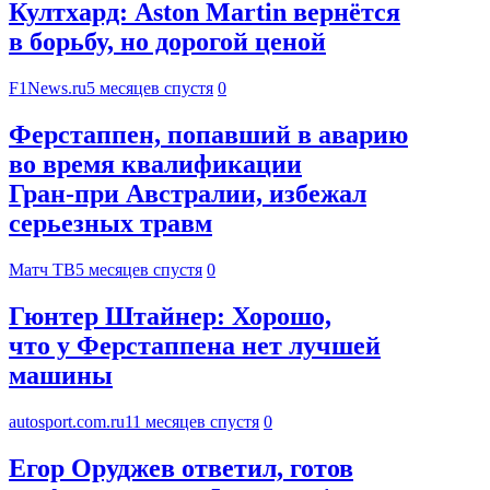
Култхард: Aston Martin вернётся
в борьбу, но дорогой ценой
F1News.ru
5 месяцев спустя
0
Ферстаппен, попавший в аварию
во время квалификации
Гран‑при Австралии, избежал
серьезных травм
Матч ТВ
5 месяцев спустя
0
Гюнтер Штайнер: Хорошо,
что у Ферстаппена нет лучшей
машины
autosport.com.ru
11 месяцев спустя
0
Егор Оруджев ответил, готов