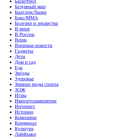
Баскетбол
Безумный мир
Биатлон/Лыжи
Бокс/MMA
Болезни и лекарства
В мире
В России
Вещи
Военные новости
Гаджеты
Дети
Дом и сад
Еда
Звёзды
Здоровье
Зимние виды спорта
ЗОЖ
Игры
Импортозамещение
Интернет
Истории
Компании
Криминал
Культура
Лайфхаки