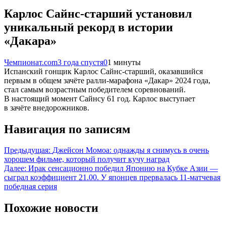
Карлос Сайнс-старший установил
уникальный рекорд в истории
«Дакара»
Чемпионат.com
3 года спустя
0
1 минуты
Испанский гонщик Карлос Сайнс-старший, оказавшийся
первым в общем зачёте ралли-марафона «Дакар» 2024 года,
стал самым возрастным победителем соревнований.
В настоящий момент Сайнсу 61 год. Карлос выступает
в зачёте внедорожников.
Навигация по записям
Предыдущая:
Джейсон Момоа: однажды я снимусь в очень
хорошем фильме, который получит кучу наград
Далее:
Ирак сенсационно победил Японию на Кубке Азии —
сыграл коэффициент 21.00. У японцев прервалась 11-матчевая
победная серия
Похожие новости