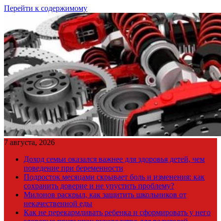
Перейти к содержимому
7 августа, 2026
Доход семьи оказался важнее для здоровья детей, чем
поведение при беременности
Подросток месяцами скрывает боль и изменения: как
сохранить доверие и не упустить проблему?
Милонов раскрыл, как защитить школьников от
некачественной еды
Как не перекармливать ребенка и сформировать у него