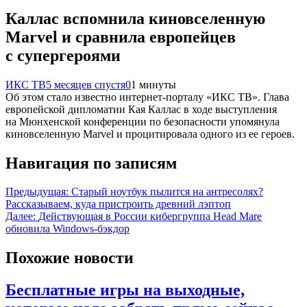
Каллас вспомнила киновселенную
Marvel и сравнила европейцев
с супергероями
ИКС ТВ
5 месяцев спустя
0
1 минуты
Об этом стало известно интернет-порталу «ИКС ТВ». Глава
европейской дипломатии Кая Каллас в ходе выступления
на Мюнхенской конференции по безопасности упомянула
киновселенную Marvel и процитировала одного из ее героев.
Навигация по записям
Предыдущая:
Старый ноутбук пылится на антресолях?
Рассказываем, куда пристроить древний лэптоп
Далее:
Действующая в России кибергруппа Head Mare
обновила Windows-бэкдор
Похожие новости
Бесплатные игры на выходные,