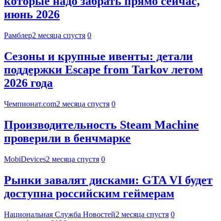
которые надо забрать прямо сейчас,
июнь 2026
Рамблер
2 месяца спустя
0
Сезоны и крупные ивенты: детали
поддержки Escape from Tarkov летом
2026 года
Чемпионат.com
2 месяца спустя
0
Производительность Steam Machine
проверили в бенчмарке
MobiDevices
2 месяца спустя
0
Рынки завалят дисками: GTA VI будет
доступна российским геймерам
Национальная Служба Новостей
2 месяца спустя
0