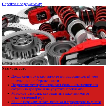
Перейти к содержимому
6 августа, 2026
Доход семьи оказался важнее для здоровья детей, чем
поведение при беременности
Подросток месяцами скрывает боль и изменения: как
сохранить доверие и не упустить проблему?
Милонов раскрыл, как защитить школьников от
некачественной еды
Как не перекармливать ребенка и сформировать у него