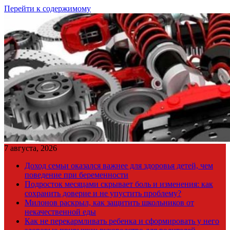
Перейти к содержимому
7 августа, 2026
Доход семьи оказался важнее для здоровья детей, чем
поведение при беременности
Подросток месяцами скрывает боль и изменения: как
сохранить доверие и не упустить проблему?
Милонов раскрыл, как защитить школьников от
некачественной еды
Как не перекармливать ребенка и сформировать у него