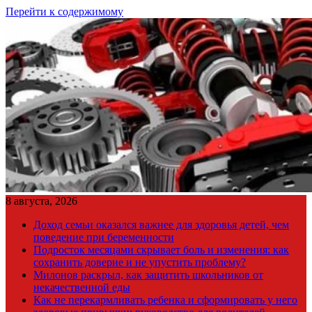
Перейти к содержимому
8 августа, 2026
Доход семьи оказался важнее для здоровья детей, чем
поведение при беременности
Подросток месяцами скрывает боль и изменения: как
сохранить доверие и не упустить проблему?
Милонов раскрыл, как защитить школьников от
некачественной еды
Как не перекармливать ребенка и сформировать у него