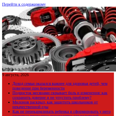
Перейти к содержимому
9 августа, 2026
Доход семьи оказался важнее для здоровья детей, чем
поведение при беременности
Подросток месяцами скрывает боль и изменения: как
сохранить доверие и не упустить проблему?
Милонов раскрыл, как защитить школьников от
некачественной еды
Как не перекармливать ребенка и сформировать у него