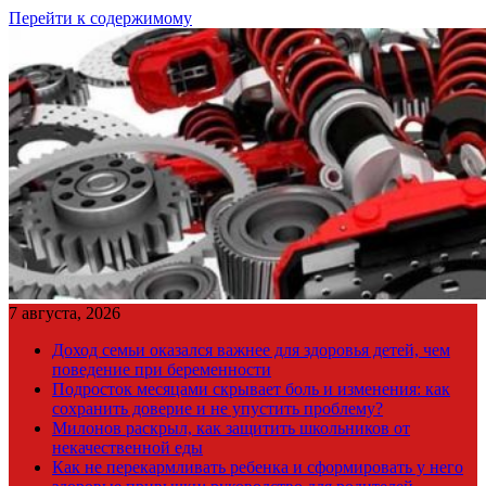
Перейти к содержимому
7 августа, 2026
Доход семьи оказался важнее для здоровья детей, чем
поведение при беременности
Подросток месяцами скрывает боль и изменения: как
сохранить доверие и не упустить проблему?
Милонов раскрыл, как защитить школьников от
некачественной еды
Как не перекармливать ребенка и сформировать у него