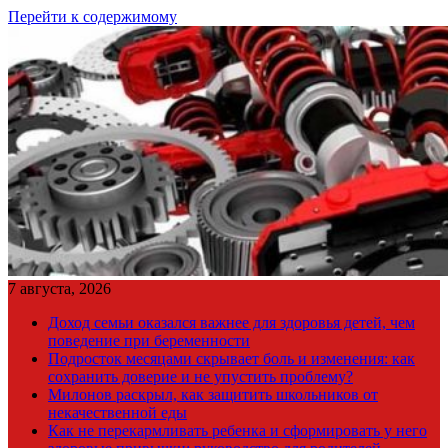
Перейти к содержимому
7 августа, 2026
Доход семьи оказался важнее для здоровья детей, чем
поведение при беременности
Подросток месяцами скрывает боль и изменения: как
сохранить доверие и не упустить проблему?
Милонов раскрыл, как защитить школьников от
некачественной еды
Как не перекармливать ребенка и сформировать у него