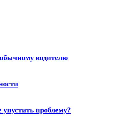
н обычному водителю
нности
е упустить проблему?