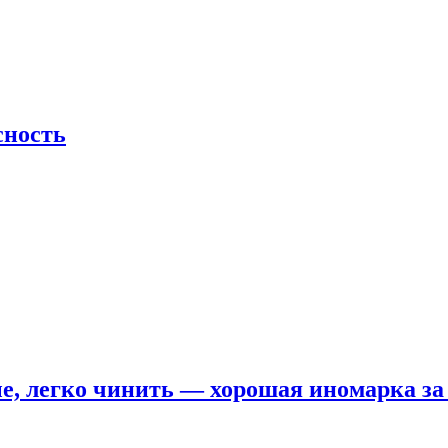
сность
е, легко чинить — хорошая иномарка за 5