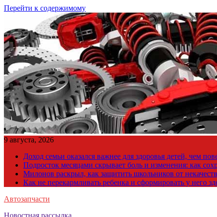
Перейти к содержимому
9 августа, 2026
Доход семьи оказался важнее для здоровья детей, чем по
Подросток месяцами скрывает боль и изменения: как сох
Милонов раскрыл, как защитить школьников от некачест
Как не перекармливать ребенка и сформировать у него з
Автозапчасти
Новостная рассылка