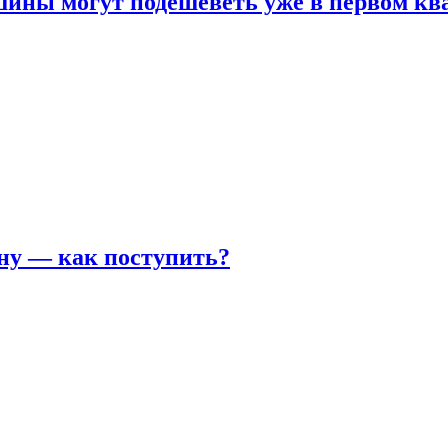
шины могут подешеветь уже в первом кв
ну — как поступить?