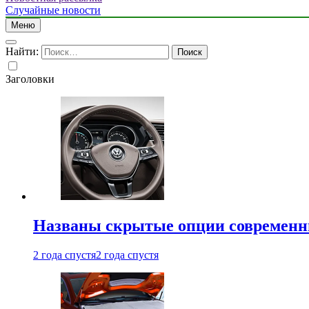
Случайные новости
Меню
Найти:
Заголовки
Названы скрытые опции современн
2 года спустя
2 года спустя