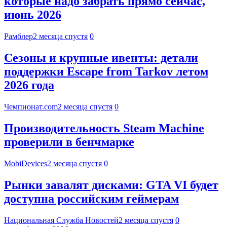
которые надо забрать прямо сейчас,
июнь 2026
Рамблер
2 месяца спустя
0
Сезоны и крупные ивенты: детали
поддержки Escape from Tarkov летом
2026 года
Чемпионат.com
2 месяца спустя
0
Производительность Steam Machine
проверили в бенчмарке
MobiDevices
2 месяца спустя
0
Рынки завалят дисками: GTA VI будет
доступна российским геймерам
Национальная Служба Новостей
2 месяца спустя
0