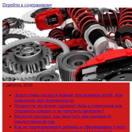
Перейти к содержимому
7 августа, 2026
Доход семьи оказался важнее для здоровья детей, чем
поведение при беременности
Подросток месяцами скрывает боль и изменения: как
сохранить доверие и не упустить проблему?
Милонов раскрыл, как защитить школьников от
некачественной еды
Как не перекармливать ребенка и сформировать у него