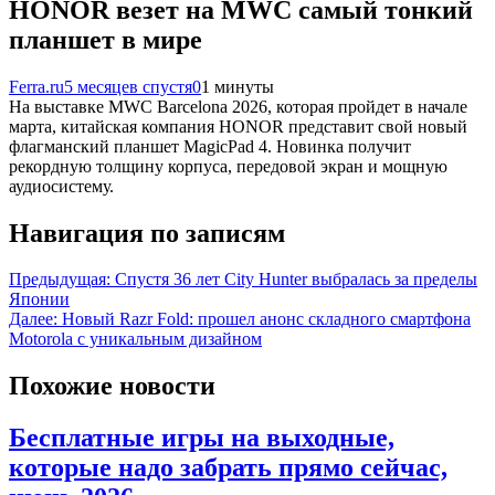
HONOR везет на MWC самый тонкий
планшет в мире
Ferra.ru
5 месяцев спустя
0
1 минуты
На выставке MWC Barcelona 2026, которая пройдет в начале
марта, китайская компания HONOR представит свой новый
флагманский планшет MagicPad 4. Новинка получит
рекордную толщину корпуса, передовой экран и мощную
аудиосистему.
Навигация по записям
Предыдущая:
Спустя 36 лет City Hunter выбралась за пределы
Японии
Далее:
Новый Razr Fold: прошел анонс складного смартфона
Motorola с уникальным дизайном
Похожие новости
Бесплатные игры на выходные,
которые надо забрать прямо сейчас,