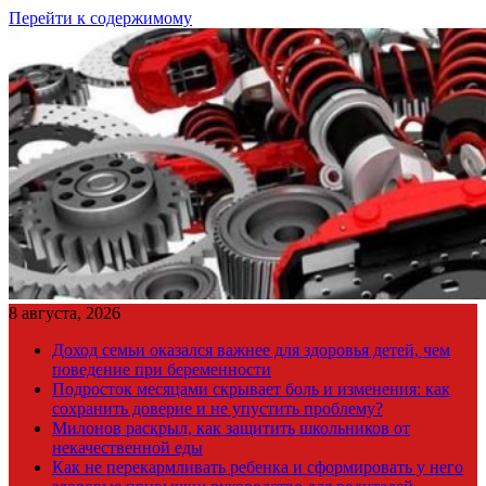
Перейти к содержимому
8 августа, 2026
Доход семьи оказался важнее для здоровья детей, чем
поведение при беременности
Подросток месяцами скрывает боль и изменения: как
сохранить доверие и не упустить проблему?
Милонов раскрыл, как защитить школьников от
некачественной еды
Как не перекармливать ребенка и сформировать у него