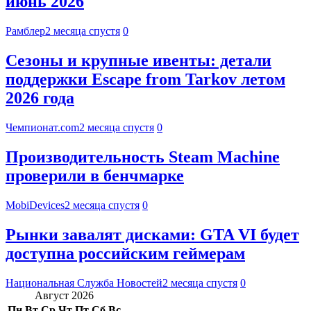
июнь 2026
Рамблер
2 месяца спустя
0
Сезоны и крупные ивенты: детали
поддержки Escape from Tarkov летом
2026 года
Чемпионат.com
2 месяца спустя
0
Производительность Steam Machine
проверили в бенчмарке
MobiDevices
2 месяца спустя
0
Рынки завалят дисками: GTA VI будет
доступна российским геймерам
Национальная Служба Новостей
2 месяца спустя
0
Август 2026
Пн
Вт
Ср
Чт
Пт
Сб
Вс