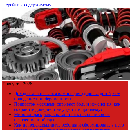
Перейти к содержимому
7 августа, 2026
Доход семьи оказался важнее для здоровья детей, чем
поведение при беременности
Подросток месяцами скрывает боль и изменения: как
сохранить доверие и не упустить проблему?
Милонов раскрыл, как защитить школьников от
некачественной еды
Как не перекармливать ребенка и сформировать у него