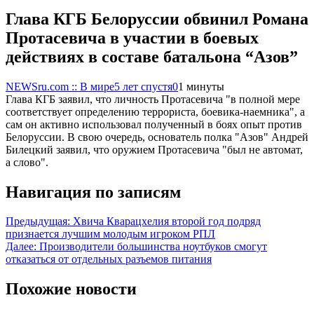
Глава КГБ Белоруссии обвинил Романа
Протасевича в участии в боевых
действиях в составе батальона “Азов”
NEWSru.com :: В мире
5 лет спустя
0
1 минуты
Глава КГБ заявил, что личность Протасевича "в полной мере
соответствует определению террориста, боевика-наемника", а
сам он активно использовал полученный в боях опыт против
Белоруссии. В свою очередь, основатель полка "Азов" Андрей
Билецкий заявил, что оружием Протасевича "был не автомат,
а слово".
Навигация по записям
Предыдущая:
Хвича Кварацхелия второй год подряд
признается лучшим молодым игроком РПЛ
Далее:
Производители большинства ноутбуков смогут
отказаться от отдельных разъемов питания
Похожие новости