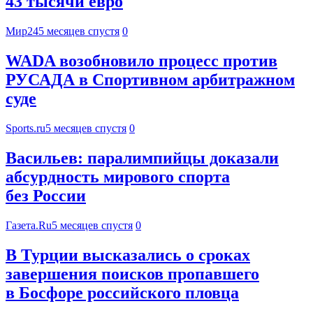
43 тысячи евро
Мир24
5 месяцев спустя
0
WADA возобновило процесс против
РУСАДА в Спортивном арбитражном
суде
Sports.ru
5 месяцев спустя
0
Васильев: паралимпийцы доказали
абсурдность мирового спорта
без России
Газета.Ru
5 месяцев спустя
0
В Турции высказались о сроках
завершения поисков пропавшего
в Босфоре российского пловца