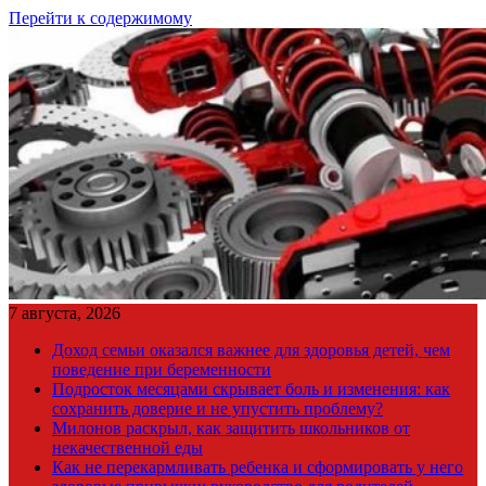
Перейти к содержимому
7 августа, 2026
Доход семьи оказался важнее для здоровья детей, чем
поведение при беременности
Подросток месяцами скрывает боль и изменения: как
сохранить доверие и не упустить проблему?
Милонов раскрыл, как защитить школьников от
некачественной еды
Как не перекармливать ребенка и сформировать у него