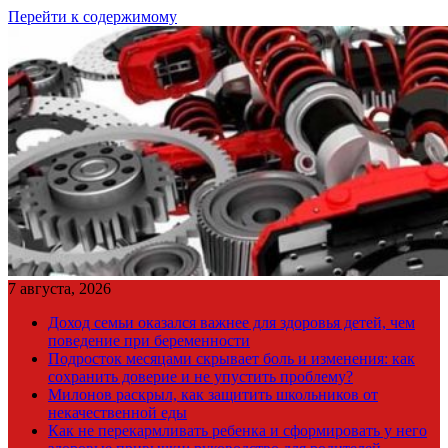
Перейти к содержимому
7 августа, 2026
Доход семьи оказался важнее для здоровья детей, чем
поведение при беременности
Подросток месяцами скрывает боль и изменения: как
сохранить доверие и не упустить проблему?
Милонов раскрыл, как защитить школьников от
некачественной еды
Как не перекармливать ребенка и сформировать у него