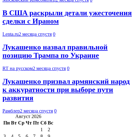
В США раскрыли детали ужесточения
сделки с Ираном
Lenta.ru
2 месяца спустя
0
Лукашенко назвал правильной
позицию Трампа по Украине
RT на русском
2 месяца спустя
0
Лукашенко призвал армянский народ
к аккуратности при выборе пути
развития
Рамблер
2 месяца спустя
0
Август 2026
Пн
Вт
Ср
Чт
Пт
Сб
Вс
1
2
3
4
5
6
7
8
9