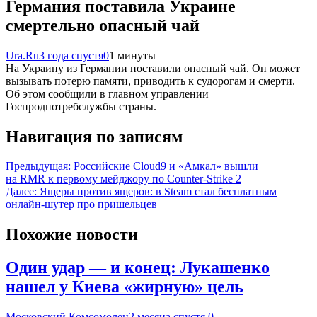
Германия поставила Украине
смертельно опасный чай
Ura.Ru
3 года спустя
0
1 минуты
На Украину из Германии поставили опасный чай. Он может
вызывать потерю памяти, приводить к судорогам и смерти.
Об этом сообщили в главном управлении
Госпродпотребслужбы страны.
Навигация по записям
Предыдущая:
Российские Cloud9 и «Амкал» вышли
на RMR к первому мейджору по Counter-Strike 2
Далее:
Ящеры против ящеров: в Steam стал бесплатным
онлайн-шутер про пришельцев
Похожие новости
Один удар — и конец: Лукашенко
нашел у Киева «жирную» цель
Московский Комсомолец
2 месяца спустя
0