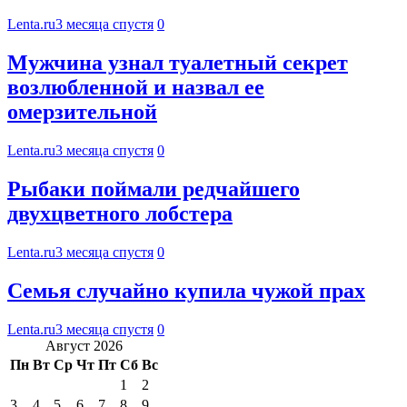
Lenta.ru
3 месяца спустя
0
Мужчина узнал туалетный секрет
возлюбленной и назвал ее
омерзительной
Lenta.ru
3 месяца спустя
0
Рыбаки поймали редчайшего
двухцветного лобстера
Lenta.ru
3 месяца спустя
0
Семья случайно купила чужой прах
Lenta.ru
3 месяца спустя
0
Август 2026
Пн
Вт
Ср
Чт
Пт
Сб
Вс
1
2
3
4
5
6
7
8
9