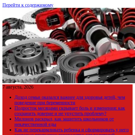
Перейти к содержимому
7 августа, 2026
Доход семьи оказался важнее для здоровья детей, чем
поведение при беременности
Подросток месяцами скрывает боль и изменения: как
сохранить доверие и не упустить проблему?
Милонов раскрыл, как защитить школьников от
некачественной еды
Как не перекармливать ребенка и сформировать у него