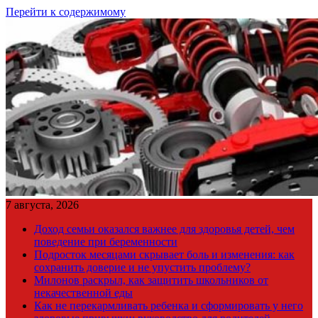
Перейти к содержимому
7 августа, 2026
Доход семьи оказался важнее для здоровья детей, чем
поведение при беременности
Подросток месяцами скрывает боль и изменения: как
сохранить доверие и не упустить проблему?
Милонов раскрыл, как защитить школьников от
некачественной еды
Как не перекармливать ребенка и сформировать у него