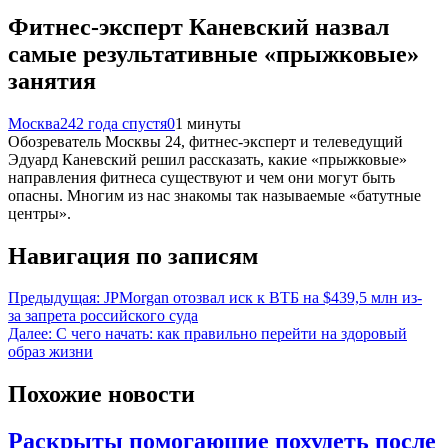
Фитнес-эксперт Каневский назвал
самые результативные «прыжковые»
занятия
Москва24
2 года спустя
0
1 минуты
Обозреватель Москвы 24, фитнес-эксперт и телеведущий
Эдуард Каневский решил рассказать, какие «прыжковые»
направления фитнеса существуют и чем они могут быть
опасны. Многим из нас знакомы так называемые «батутные
центры».
Навигация по записям
Предыдущая:
JPMorgan отозвал иск к ВТБ на $439,5 млн из-
за запрета российского суда
Далее:
С чего начать: как правильно перейти на здоровый
образ жизни
Похожие новости
Раскрыты помогающие похудеть после