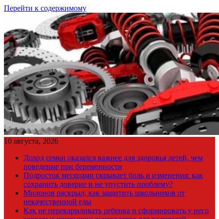
Перейти к содержимому
10 августа, 2026
Доход семьи оказался важнее для здоровья детей, чем
поведение при беременности
Подросток месяцами скрывает боль и изменения: как
сохранить доверие и не упустить проблему?
Милонов раскрыл, как защитить школьников от
некачественной еды
Как не перекармливать ребенка и сформировать у него