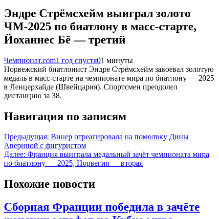
Эндре Стрёмсхейм выиграл золото
ЧМ-2025 по биатлону в масс-старте,
Йоханнес Бё — третий
Чемпионат.com
1 год спустя
0
1 минуты
Норвежский биатлонист Эндре Стрёмсхейм завоевал золотую
медаль в масс-старте на чемпионате мира по биатлону — 2025
в Ленцерхайде (Швейцария). Спортсмен преодолел
дистанцию за 38.
Навигация по записям
Предыдущая:
Винер отреагировала на помолвку Дины
Авериной с фигуристом
Далее:
Франция выиграла медальный зачёт чемпионата мира
по биатлону — 2025, Норвегия — вторая
Похожие новости
Сборная Франции победила в зачёте