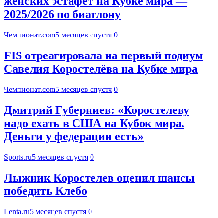
женских эстафет на Кубке мира —
2025/2026 по биатлону
Чемпионат.com
5 месяцев спустя
0
FIS отреагировала на первый подиум
Савелия Коростелёва на Кубке мира
Чемпионат.com
5 месяцев спустя
0
Дмитрий Губерниев: «Коростелеву
надо ехать в США на Кубок мира.
Деньги у федерации есть»
Sports.ru
5 месяцев спустя
0
Лыжник Коростелев оценил шансы
победить Клебо
Lenta.ru
5 месяцев спустя
0