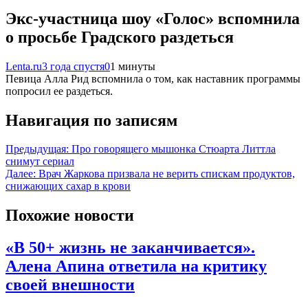
Экс-участница шоу «Голос» вспомнила
о просьбе Градского раздеться
Lenta.ru
3 года спустя
0
1 минуты
Певица Алла Рид вспомнила о том, как наставник программы
попросил ее раздеться.
Навигация по записям
Предыдущая:
Про говорящего мышонка Стюарта Литтла
снимут сериал
Далее:
Врач Жаркова призвала не верить спискам продуктов,
снижающих сахар в крови
Похожие новости
«В 50+ жизнь не заканчивается».
Алена Апина ответила на критику
своей внешности