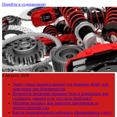
Перейти к содержимому
8 августа, 2026
Доход семьи оказался важнее для здоровья детей, чем
поведение при беременности
Подросток месяцами скрывает боль и изменения: как
сохранить доверие и не упустить проблему?
Милонов раскрыл, как защитить школьников от
некачественной еды
Как не перекармливать ребенка и сформировать у него