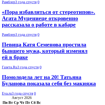
Рамблер
3 года спустя
0
«Пора избавляться от стереотипов».
Агата Муцениеце откровенно
рассказала о работе в кабаре
Рамблер
3 года спустя
0
Певица Катя Семенова простила
бывшего мужа, который изменял
ей в браке
Газета.Ru
3 года спустя
0
Помолодела лет на 20! Татьяна
Буланова показала себя без макияжа
Eva.ru
3 года спустя
0
Август 2026
Пн
Вт
Ср
Чт
Пт
Сб
Вс