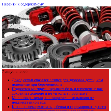
Перейти к содержимому
7 августа, 2026
Доход семьи оказался важнее для здоровья детей, чем
поведение при беременности
Подросток месяцами скрывает боль и изменения: как
сохранить доверие и не упустить проблему?
Милонов раскрыл, как защитить школьников от
некачественной еды
Как не перекармливать ребенка и сформировать у него